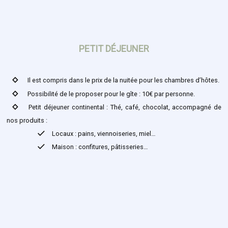
PETIT DÉJEUNER
stat_0
Il est compris dans le prix de la nuitée pour les chambres d’hôtes.
stat_0
Possibilité de le proposer pour le gîte : 10€ par personne.
stat_0
Petit déjeuner continental : Thé, café, chocolat, accompagné de
nos produits :
check
Locaux : pains, viennoiseries, miel…
check
Maison : confitures, pâtisseries…