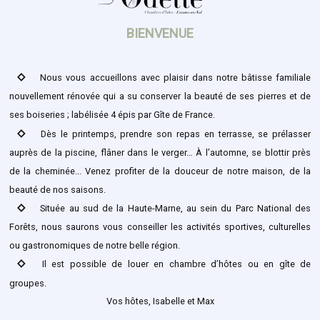
BIENVENUE
stat_0
Nous vous accueillons avec plaisir dans notre bâtisse familiale
nouvellement rénovée qui a su conserver la beauté de ses pierres et de
ses boiseries ; labélisée 4 épis par Gîte de France.
stat_0
Dès le printemps, prendre son repas en terrasse, se prélasser
auprès de la piscine, flâner dans le verger… À l’automne, se blottir près
de la cheminée... Venez profiter de la douceur de notre maison, de la
beauté de nos saisons.
stat_0
Située au sud de la Haute-Marne, au sein du Parc National des
Forêts, nous saurons vous conseiller les activités sportives, culturelles
ou gastronomiques de notre belle région.
stat_0
Il est possible de louer en chambre d’hôtes ou en gîte de
groupes.
Vos hôtes, Isabelle et Max