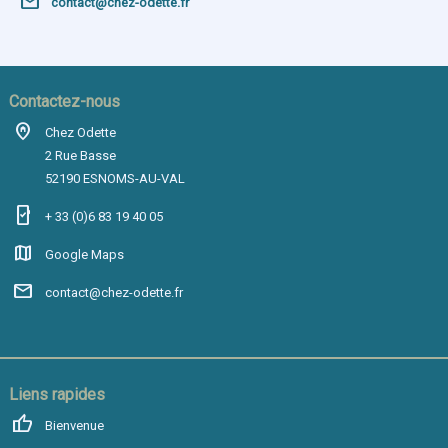
mail
contact@chez-odette.fr
Contactez-nous
home_pin
Chez Odette
2 Rue Basse
52190 ESNOMS-AU-VAL
mobile_friendly
+ 33 (0)6 83 19 40 05
map
Google Maps
mail
contact@chez-odette.fr
Liens rapides
thumb_up
Bienvenue