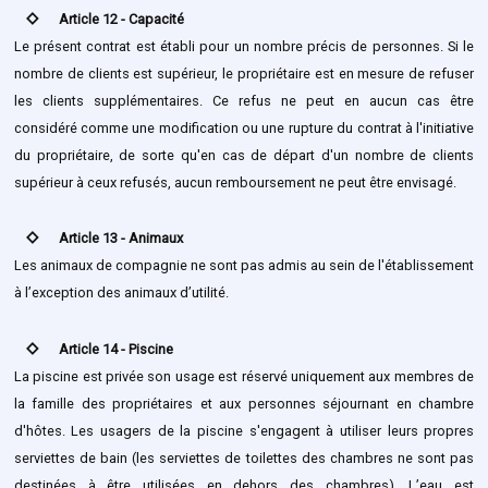
stat_0
Article 12 - Capacité
Le présent contrat est établi pour un nombre précis de personnes. Si le
nombre de clients est supérieur, le propriétaire est en mesure de refuser
les clients supplémentaires. Ce refus ne peut en aucun cas être
considéré comme une modification ou une rupture du contrat à l'initiative
du propriétaire, de sorte qu'en cas de départ d'un nombre de clients
supérieur à ceux refusés, aucun remboursement ne peut être envisagé.
stat_0
Article 13 - Animaux
Les animaux de compagnie ne sont pas admis au sein de l'établissement
à l’exception des animaux d’utilité.
stat_0
Article 14 - Piscine
La piscine est privée son usage est réservé uniquement aux membres de
la famille des propriétaires et aux personnes séjournant en chambre
d'hôtes. Les usagers de la piscine s'engagent à utiliser leurs propres
serviettes de bain (les serviettes de toilettes des chambres ne sont pas
destinées à être utilisées en dehors des chambres). L’eau est