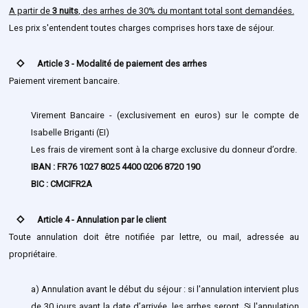
A partir de
3 nuits
, des arrhes de 30% du montant total sont demandées.
Les prix s'entendent toutes charges comprises hors taxe de séjour.
stat_0
Article 3 - Modalité de paiement des arrhes
Paiement virement bancaire.
Virement Bancaire - (exclusivement en euros) sur le compte de
Isabelle Briganti (EI)
Les frais de virement sont à la charge exclusive du donneur d’ordre.
IBAN : FR76 1027 8025 4400 0206 8720 190
BIC : CMCIFR2A
stat_0
Article 4 - Annulation par le client
Toute annulation doit être notifiée par lettre, ou mail, adressée au
propriétaire.
a) Annulation avant le début du séjour : si l'annulation intervient plus
de 30 jours avant la date d’arrivée, les arrhes seront. Si l'annulation