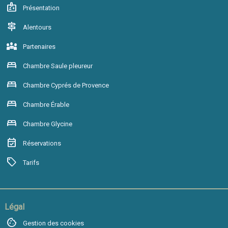
badge
Présentation
signpost
Alentours
diversity_3
Partenaires
bed
Chambre Saule pleureur
bed
Chambre Cyprés de Provence
bed
Chambre Érable
bed
Chambre Glycine
event_available
Réservations
sell
Tarifs
Légal
cookie
Gestion des cookies