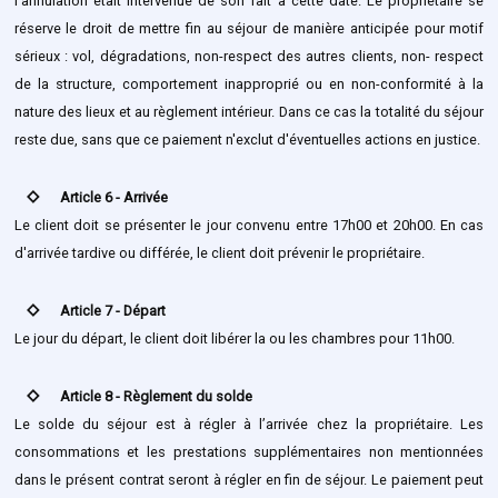
l'annulation était intervenue de son fait à cette date. Le propriétaire se
réserve le droit de mettre fin au séjour de manière anticipée pour motif
sérieux : vol, dégradations, non-respect des autres clients, non- respect
de la structure, comportement inapproprié ou en non-conformité à la
nature des lieux et au règlement intérieur. Dans ce cas la totalité du séjour
reste due, sans que ce paiement n'exclut d'éventuelles actions en justice.
stat_0
Article 6 - Arrivée
Le client doit se présenter le jour convenu entre 17h00 et 20h00. En cas
d'arrivée tardive ou différée, le client doit prévenir le propriétaire.
stat_0
Article 7 - Départ
Le jour du départ, le client doit libérer la ou les chambres pour 11h00.
stat_0
Article 8 - Règlement du solde
Le solde du séjour est à régler à l’arrivée chez la propriétaire. Les
consommations et les prestations supplémentaires non mentionnées
dans le présent contrat seront à régler en fin de séjour. Le paiement peut